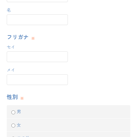
名
フリガナ
セイ
メイ
性別
男
女