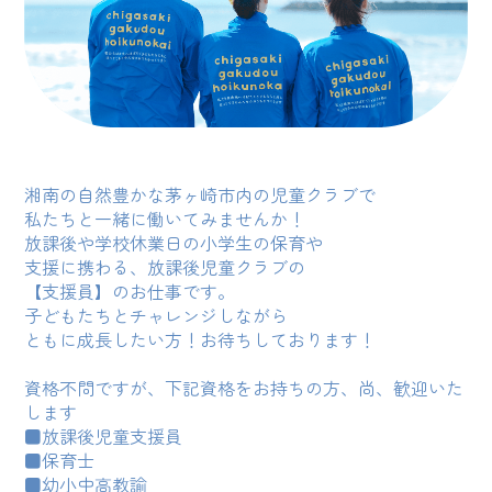
湘南の自然豊かな茅ヶ崎市内の児童クラブで
私たちと一緒に働いてみませんか！
放課後や学校休業日の小学生の保育や
支援に携わる、放課後児童クラブの
【支援員】のお仕事です。
子どもたちとチャレンジしながら
ともに成長したい方！お待ちしております！
資格不問ですが、下記資格をお持ちの方、尚、歓迎いた
します
■放課後児童支援員
■保育士
■幼小中高教諭