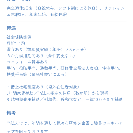
完全週休2日制（日祝休み、シフト制による休日）、リフレッシ
ュ休暇3日、年末年始、有給休暇
待遇
社会保険完備
昇給年1回
賞与あり（前年度実績：年2回 3.5ヶ月分）
３か月試用期間あり（条件変更なし）
ユニフォーム貸与あり
手当：役職手当、通勤手当、研修費全額法人負担、住宅手当、
扶養手当等（※当社規定による）
・借上社宅制度あり（県外在住者対象）
3年間家賃補助／当法人指定の住居（数か所）から選択
引越初期費用補助／引越代、移動代など、一律10万円まで補助
備考
当法人では、年間を通して様々な研修を企画し職員のスキルア
ップを図っております