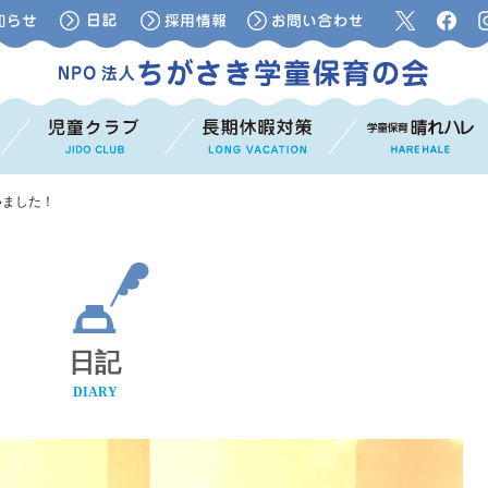
いました！
日記
DIARY