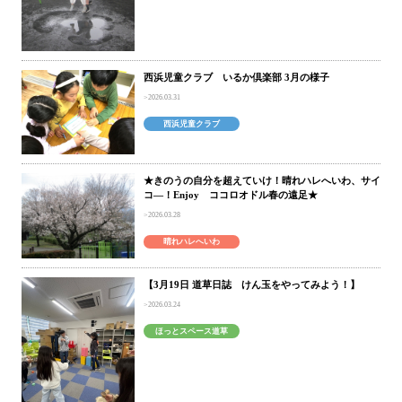
西浜児童クラブ いるか倶楽部 3月の様子
2026.03.31
西浜児童クラブ
★きのうの自分を超えていけ！晴れハレへいわ、サイ
コ―！Enjoy ココロオドル春の遠足★
2026.03.28
晴れハレへいわ
【3月19日 道草日誌 けん玉をやってみよう！】
2026.03.24
ほっとスペース道草