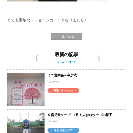
とても素敵なメッセージカードとなりました♪
一覧へ戻る
最新の記事
NEW ENTRY
ミニ運動会＆卒所式
2026.04.01
晴れハレへいわ
今宿児童クラブ 3月 たんぽぽクラブの様子
2026.03.31
今宿児童クラブ