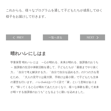
これからも、様々なプログラムを通して子どもたちが成長してゆく
様子をお届けして行きます。
PREV
一覧へ戻る
NEXT
晴れハレにしはま
学童保育 晴れハレとは ～心が晴れる、未来が晴れる、放課後のおうち
～ 放課後の生活や体験活動を通して、子どもたちが「最後までやり抜く
力」「自分で考え解決する力」「自分で自分を認める力」の3つの力を育
むため、 「大人の見守りは最大限、手助けは最小限」で子どもたち主体
の運営を行います。 ハレ(hale)はハワイ語で「家」という意味がありま
す。”帰ってくると心が晴れてあたたかくなり、様々な体験を通して未来
が晴々する放課後のおうち” となるように願いを込めました。
晴れハレにしはまについて