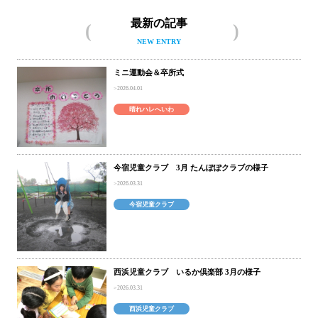
最新の記事
NEW ENTRY
ミニ運動会＆卒所式
2026.04.01
晴れハレへいわ
今宿児童クラブ 3月 たんぽぽクラブの様子
2026.03.31
今宿児童クラブ
西浜児童クラブ いるか倶楽部 3月の様子
2026.03.31
西浜児童クラブ