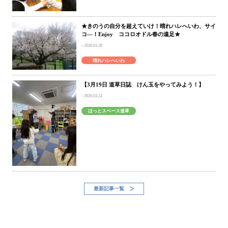
★きのうの自分を超えていけ！晴れハレへいわ、サイ
コ―！Enjoy ココロオドル春の遠足★
2026.03.28
晴れハレへいわ
【3月19日 道草日誌 けん玉をやってみよう！】
2026.03.24
ほっとスペース道草
最新記事一覧