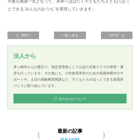
今後も職員一丸となって、未来へはばたく子どもたちとともにほっ
とできる″みんなのおうち″を実現していきます。
PREV
一覧へ戻る
NEXT
法人から
茅ヶ崎市からの委託で、指定管理者として公設の児童クラブの管理・運
営を行っています。その他にも、小学校高学年のための長期休暇中のサ
ポートや、土日の体験教室開講など、子どもたちがほっとできる居場所
づくりに取り組んでいます。
法人からについて
最新の記事
NEW ENTRY