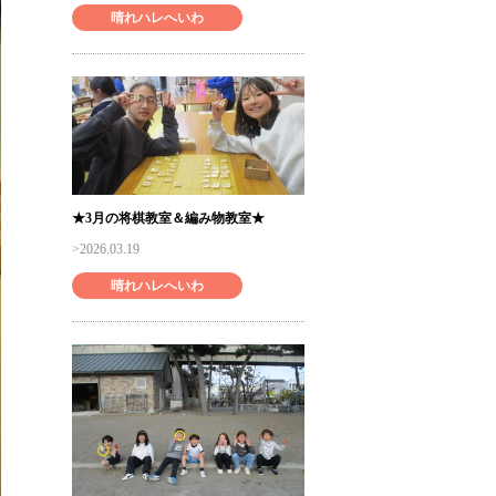
晴れハレへいわ
★3月の将棋教室＆編み物教室★
2026.03.19
晴れハレへいわ