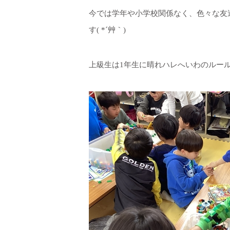
今では学年や小学校関係なく、色々な友
す( *´艸｀)
上級生は1年生に晴れハレへいわのルー