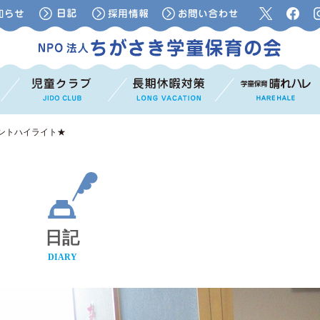
ントハイライト★
日記
DIARY