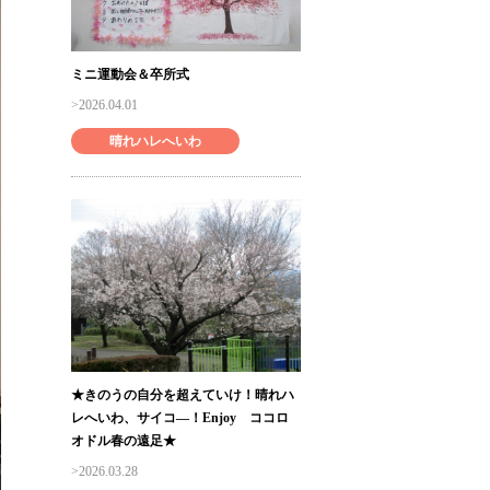
ミニ運動会＆卒所式
2026.04.01
晴れハレへいわ
★きのうの自分を超えていけ！晴れハ
レへいわ、サイコ―！Enjoy ココロ
オドル春の遠足★
2026.03.28