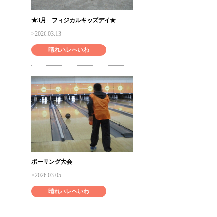
★3月 フィジカルキッズデイ★
2026.03.13
晴れハレへいわ
ボーリング大会
2026.03.05
晴れハレへいわ