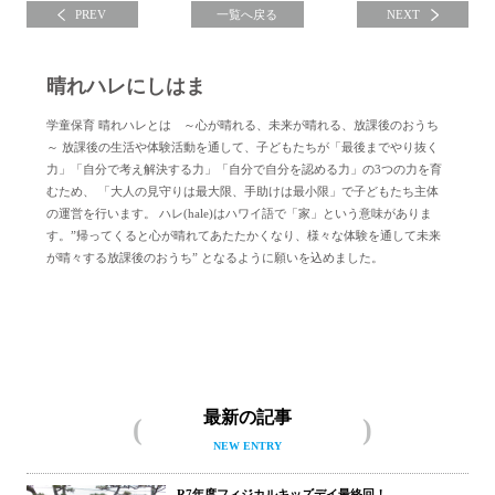
PREV
一覧へ戻る
NEXT
晴れハレにしはま
学童保育 晴れハレとは ～心が晴れる、未来が晴れる、放課後のおうち
～ 放課後の生活や体験活動を通して、子どもたちが「最後までやり抜く
力」「自分で考え解決する力」「自分で自分を認める力」の3つの力を育
むため、 「大人の見守りは最大限、手助けは最小限」で子どもたち主体
の運営を行います。 ハレ(hale)はハワイ語で「家」という意味がありま
す。”帰ってくると心が晴れてあたたかくなり、様々な体験を通して未来
が晴々する放課後のおうち” となるように願いを込めました。
晴れハレにしはまについて
最新の記事
NEW ENTRY
R7年度フィジカルキッズデイ最終回！