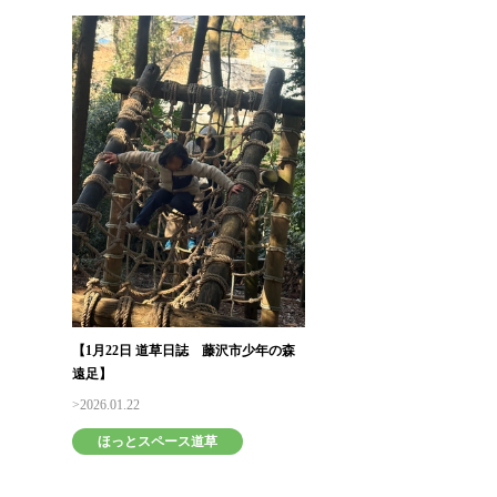
【1月22日 道草日誌 藤沢市少年の森
遠足】
2026.01.22
ほっとスペース道草