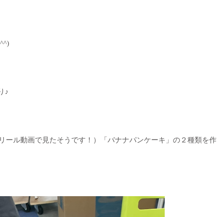
^)
り♪
amのリール動画で見たそうです！）「バナナパンケーキ」の２種類を作