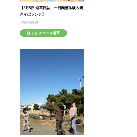
【3月5日 道草日誌 一日陶芸体験＆焼
きそばランチ】
2026.03.05
ほっとスペース道草