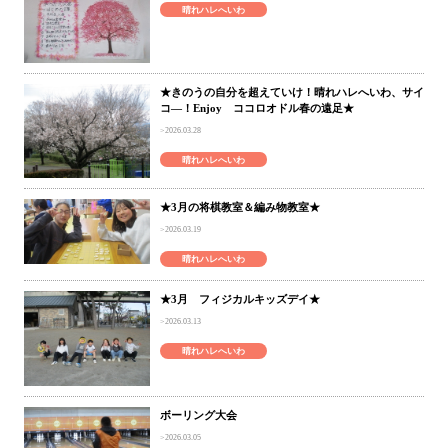
晴れハレへいわ
★きのうの自分を超えていけ！晴れハレへいわ、サイ
コ―！Enjoy ココロオドル春の遠足★
2026.03.28
晴れハレへいわ
★3月の将棋教室＆編み物教室★
2026.03.19
晴れハレへいわ
★3月 フィジカルキッズデイ★
2026.03.13
晴れハレへいわ
ボーリング大会
2026.03.05