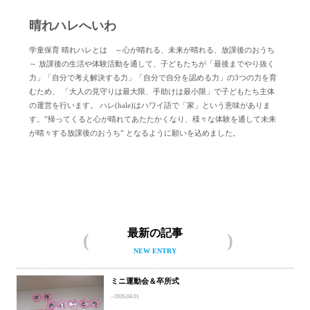
晴れハレへいわ
学童保育 晴れハレとは ～心が晴れる、未来が晴れる、放課後のおうち
～ 放課後の生活や体験活動を通して、子どもたちが「最後までやり抜く
力」「自分で考え解決する力」「自分で自分を認める力」の3つの力を育
むため、 「大人の見守りは最大限、手助けは最小限」で子どもたち主体
の運営を行います。 ハレ(hale)はハワイ語で「家」という意味がありま
す。”帰ってくると心が晴れてあたたかくなり、様々な体験を通して未来
が晴々する放課後のおうち” となるように願いを込めました。
晴れハレへいわについて
最新の記事
NEW ENTRY
ミニ運動会＆卒所式
2026.04.01