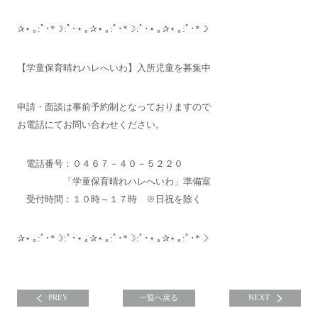
✰⋆ ｡:ﾟ･*☽:ﾟ･⋆ ｡✰⋆ ｡:ﾟ･*☽:ﾟ･⋆ ｡✰⋆ ｡:ﾟ･*☽
【学童保育晴れハレへいわ】入所児童を募集中
申請・面談は事前予約制となっておりますので
お電話にてお問い合わせください。
電話番号：０４６７－４０－５２２０
「学童保育晴れハレへいわ」準備室
受付時間：１０時～１７時 ※日祝を除く
✰⋆ ｡:ﾟ･*☽:ﾟ･⋆ ｡✰⋆ ｡:ﾟ･*☽:ﾟ･⋆ ｡✰⋆ ｡:ﾟ･*☽
PREV
一覧へ戻る
NEXT