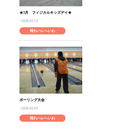
★3月 フィジカルキッズデイ★
2026.03.13
晴れハレへいわ
ボーリング大会
2026.03.05
晴れハレへいわ