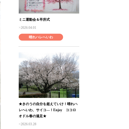
ミニ運動会＆卒所式
2026.04.01
晴れハレへいわ
★きのうの自分を超えていけ！晴れハ
レへいわ、サイコ―！Enjoy ココロ
オドル春の遠足★
2026.03.28