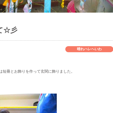
て☆彡
晴れハレへいわ
では短冊とお飾りを作って玄関に飾りました。