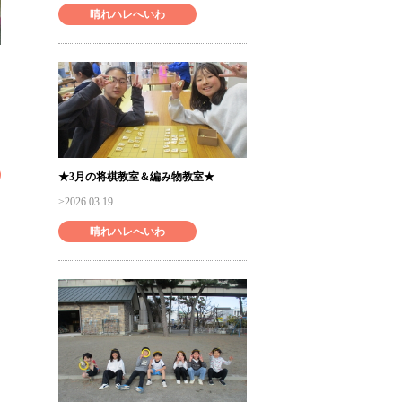
晴れハレへいわ
★3月の将棋教室＆編み物教室★
2026.03.19
晴れハレへいわ