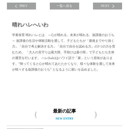
PREV
一覧へ戻る
NEXT
晴れハレへいわ
学童保育 晴れハレとは ～心が晴れる、未来が晴れる、放課後のおうち
～ 放課後の生活や体験活動を通して、子どもたちが「最後までやり抜く
力」「自分で考え解決する力」「自分で自分を認める力」の3つの力を育
むため、 「大人の見守りは最大限、手助けは最小限」で子どもたち主体
の運営を行います。 ハレ(hale)はハワイ語で「家」という意味がありま
す。”帰ってくると心が晴れてあたたかくなり、様々な体験を通して未来
が晴々する放課後のおうち” となるように願いを込めました。
晴れハレへいわについて
最新の記事
NEW ENTRY