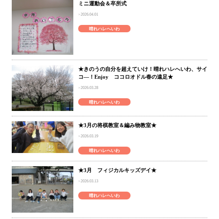
ミニ運動会＆卒所式
2026.04.01
晴れハレへいわ
★きのうの自分を超えていけ！晴れハレへいわ、サイ
コ―！Enjoy ココロオドル春の遠足★
2026.03.28
晴れハレへいわ
★3月の将棋教室＆編み物教室★
2026.03.19
晴れハレへいわ
★3月 フィジカルキッズデイ★
2026.03.13
晴れハレへいわ