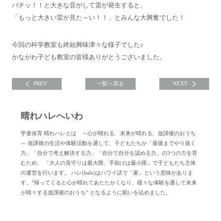
バチッ！！と大きな音がして雷が発生すると、
「もっと大きい雷が見た～い！！」とみんな大興奮でした！
今回の科学教室も終始興味津々な様子でした♪
かながわ子ども教室の皆様ありがとうございました。
PREV
一覧へ戻る
NEXT
晴れハレへいわ
学童保育 晴れハレとは ～心が晴れる、未来が晴れる、放課後のおうち
～ 放課後の生活や体験活動を通して、子どもたちが「最後までやり抜く
力」「自分で考え解決する力」「自分で自分を認める力」の3つの力を育
むため、 「大人の見守りは最大限、手助けは最小限」で子どもたち主体
の運営を行います。 ハレ(hale)はハワイ語で「家」という意味がありま
す。”帰ってくると心が晴れてあたたかくなり、様々な体験を通して未来
が晴々する放課後のおうち” となるように願いを込めました。
晴れハレへいわについて