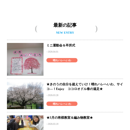
最新の記事
NEW ENTRY
ミニ運動会＆卒所式
2026.04.01
晴れハレへいわ
★きのうの自分を超えていけ！晴れハレへいわ、サイ
コ―！Enjoy ココロオドル春の遠足★
2026.03.28
晴れハレへいわ
★3月の将棋教室＆編み物教室★
2026.03.19