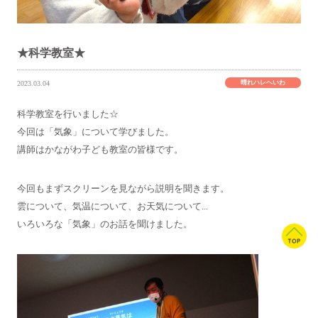
★科学教室★
晴れハレへいわ
2023.03.04
科学教室を行いました☆
今回は「気象」について学びました。
講師はかながわ子ども教室の皆様です。
今回もまずスクリーンを見ながら説明を聞きます。
雲について、気温について、お天気について...
いろいろな「気象」のお話を聞けました。