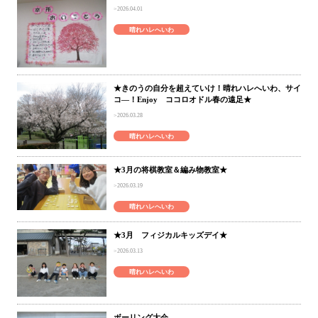
2026.04.01
晴れハレへいわ
★きのうの自分を超えていけ！晴れハレへいわ、サイ
コ―！Enjoy ココロオドル春の遠足★
2026.03.28
晴れハレへいわ
★3月の将棋教室＆編み物教室★
2026.03.19
晴れハレへいわ
★3月 フィジカルキッズデイ★
2026.03.13
晴れハレへいわ
ボーリング大会