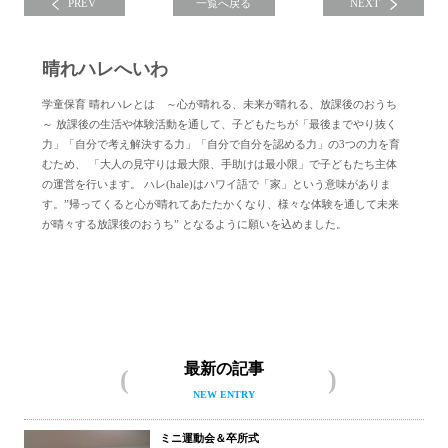
PREV
一覧へ戻る
NEXT
晴れハレへいわ
学童保育 晴れハレとは ～心が晴れる、未来が晴れる、放課後のおうち
～ 放課後の生活や体験活動を通して、子どもたちが「最後までやり抜く
力」「自分で考え解決する力」「自分で自分を認める力」の3つの力を育
むため、 「大人の見守りは最大限、手助けは最小限」で子どもたち主体
の運営を行います。 ハレ(hale)はハワイ語で「家」という意味がありま
す。”帰ってくると心が晴れてあたたかくなり、様々な体験を通して未来
が晴々する放課後のおうち” となるように願いを込めました。
晴れハレへいわについて
最新の記事
NEW ENTRY
ミニ運動会＆卒所式