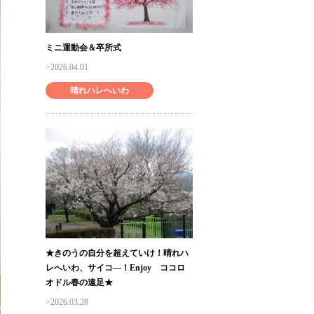
ミニ運動会＆卒所式
2026.04.01
晴れハレへいわ
★きのうの自分を超えていけ！晴れハ
レへいわ、サイコ―！Enjoy ココロ
オドル春の遠足★
2026.03.28