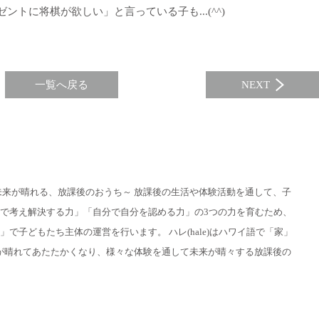
トに将棋が欲しい」と言っている子も...(^^)
一覧へ戻る
NEXT
未来が晴れる、放課後のおうち～ 放課後の生活や体験活動を通して、子
で考え解決する力」「自分で自分を認める力」の3つの力を育むため、
で子どもたち主体の運営を行います。 ハレ(hale)はハワイ語で「家」
が晴れてあたたかくなり、様々な体験を通して未来が晴々する放課後の