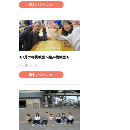
晴れハレへいわ
★3月の将棋教室＆編み物教室★
2026.03.19
晴れハレへいわ