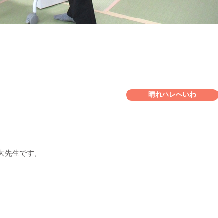
晴れハレへいわ
大先生です。