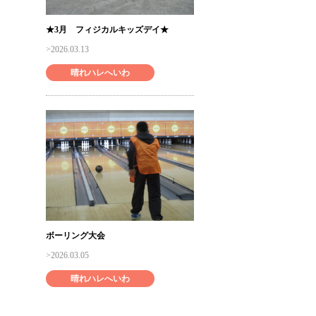
★3月 フィジカルキッズデイ★
2026.03.13
晴れハレへいわ
ボーリング大会
2026.03.05
晴れハレへいわ