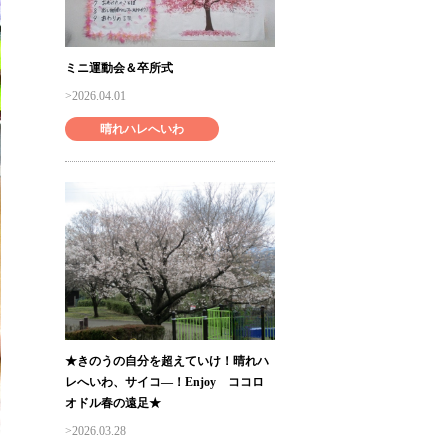
ミニ運動会＆卒所式
2026.04.01
晴れハレへいわ
★きのうの自分を超えていけ！晴れハ
レへいわ、サイコ―！Enjoy ココロ
オドル春の遠足★
2026.03.28