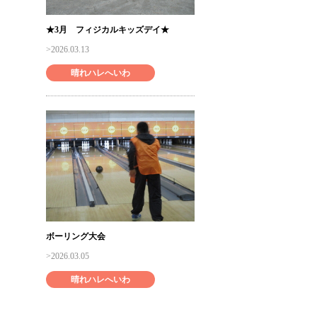
★3月 フィジカルキッズデイ★
2026.03.13
晴れハレへいわ
ボーリング大会
2026.03.05
晴れハレへいわ