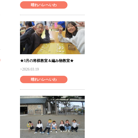
晴れハレへいわ
★3月の将棋教室＆編み物教室★
2026.03.19
晴れハレへいわ