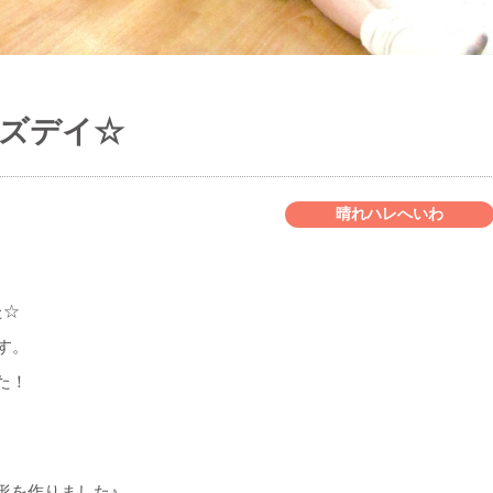
ッズデイ☆
晴れハレへいわ
た☆
す。
た！
形を作りました♪