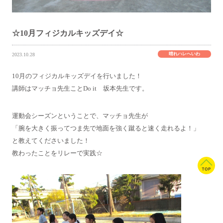
☆10月フィジカルキッズデイ☆
晴れハレへいわ
2023.10.28
10月のフィジカルキッズデイを行いました！
講師はマッチョ先生ことDo it 坂本先生です。
運動会シーズンということで、マッチョ先生が
「腕を大きく振ってつま先で地面を強く蹴ると速く走れるよ！」
と教えてくださいました！
教わったことをリレーで実践☆