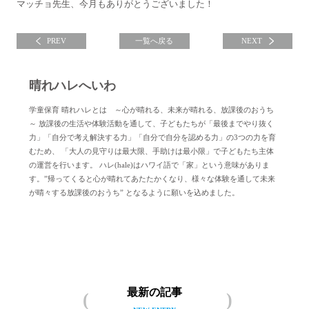
マッチョ先生、今月もありがとうございました！
PREV
一覧へ戻る
NEXT
晴れハレへいわ
学童保育 晴れハレとは ～心が晴れる、未来が晴れる、放課後のおうち
～ 放課後の生活や体験活動を通して、子どもたちが「最後までやり抜く
力」「自分で考え解決する力」「自分で自分を認める力」の3つの力を育
むため、 「大人の見守りは最大限、手助けは最小限」で子どもたち主体
の運営を行います。 ハレ(hale)はハワイ語で「家」という意味がありま
す。”帰ってくると心が晴れてあたたかくなり、様々な体験を通して未来
が晴々する放課後のおうち” となるように願いを込めました。
晴れハレへいわについて
最新の記事