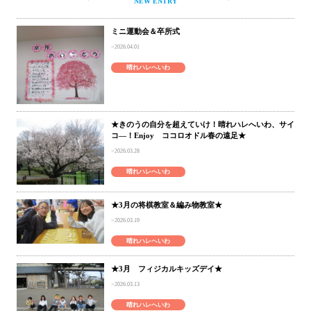
NEW ENTRY
ミニ運動会＆卒所式
2026.04.01
晴れハレへいわ
★きのうの自分を超えていけ！晴れハレへいわ、サイ
コ―！Enjoy ココロオドル春の遠足★
2026.03.28
晴れハレへいわ
★3月の将棋教室＆編み物教室★
2026.03.19
晴れハレへいわ
★3月 フィジカルキッズデイ★
2026.03.13
晴れハレへいわ