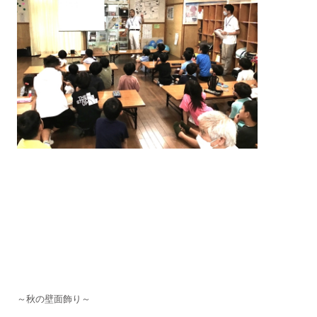
～秋の壁面飾り～