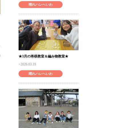
晴れハレへいわ
★3月の将棋教室＆編み物教室★
2026.03.19
晴れハレへいわ