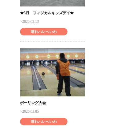
★3月 フィジカルキッズデイ★
2026.03.13
晴れハレへいわ
ボーリング大会
2026.03.05
晴れハレへいわ