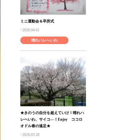
ミニ運動会＆卒所式
2026.04.01
晴れハレへいわ
★きのうの自分を超えていけ！晴れハ
レへいわ、サイコ―！Enjoy ココロ
オドル春の遠足★
2026.03.28