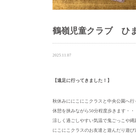
鶴嶺児童クラブ ひま
2025.11.07
【遠足に行ってきました！】
秋休みににこにこクラスと中央公園へ行
休憩を挟みながら50分程度歩きます・・
涼しく過ごしやすい気温で鬼ごっこや縄
にこにこクラスのお友達と遊んだり遊び