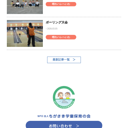
晴れハレへいわ
ボーリング大会
2026.03.05
晴れハレへいわ
最新記事一覧