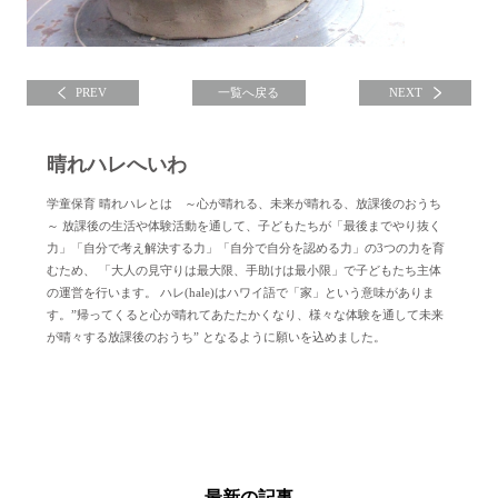
PREV
一覧へ戻る
NEXT
晴れハレへいわ
学童保育 晴れハレとは ～心が晴れる、未来が晴れる、放課後のおうち
～ 放課後の生活や体験活動を通して、子どもたちが「最後までやり抜く
力」「自分で考え解決する力」「自分で自分を認める力」の3つの力を育
むため、 「大人の見守りは最大限、手助けは最小限」で子どもたち主体
の運営を行います。 ハレ(hale)はハワイ語で「家」という意味がありま
す。”帰ってくると心が晴れてあたたかくなり、様々な体験を通して未来
が晴々する放課後のおうち” となるように願いを込めました。
晴れハレへいわについて
最新の記事