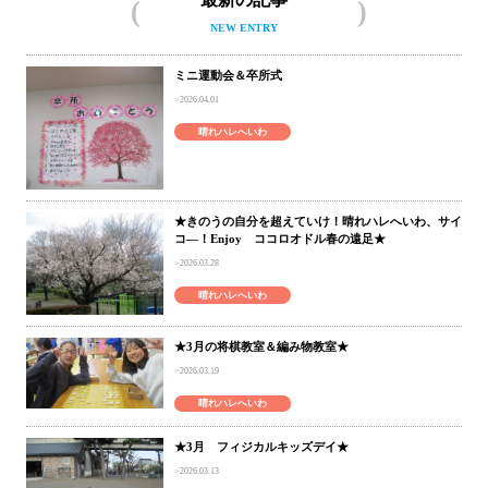
NEW ENTRY
ミニ運動会＆卒所式
2026.04.01
晴れハレへいわ
★きのうの自分を超えていけ！晴れハレへいわ、サイ
コ―！Enjoy ココロオドル春の遠足★
2026.03.28
晴れハレへいわ
★3月の将棋教室＆編み物教室★
2026.03.19
晴れハレへいわ
★3月 フィジカルキッズデイ★
2026.03.13