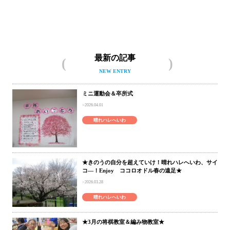
晴れハレへいわについて
最新の記事
NEW ENTRY
ミニ運動会＆卒所式
2026.04.01
晴れハレへいわ
★きのうの自分を超えていけ！晴れハレへいわ、サイ
コ―！Enjoy ココロオドル春の遠足★
2026.03.28
晴れハレへいわ
★3月の将棋教室＆編み物教室★