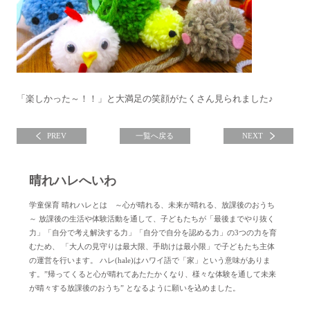
「楽しかった～！！」と大満足の笑顔がたくさん見られました♪
PREV
一覧へ戻る
NEXT
晴れハレへいわ
学童保育 晴れハレとは ～心が晴れる、未来が晴れる、放課後のおうち
～ 放課後の生活や体験活動を通して、子どもたちが「最後までやり抜く
力」「自分で考え解決する力」「自分で自分を認める力」の3つの力を育
むため、 「大人の見守りは最大限、手助けは最小限」で子どもたち主体
の運営を行います。 ハレ(hale)はハワイ語で「家」という意味がありま
す。”帰ってくると心が晴れてあたたかくなり、様々な体験を通して未来
が晴々する放課後のおうち” となるように願いを込めました。