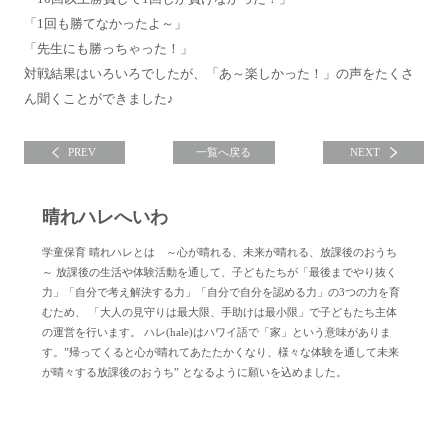
「1回も勝てなかったよ～」
「先生にも勝っちゃった！」
対戦結果はいろいろでしたが、「あ～楽しかった！」の声をたくさ
ん聞くことができました♪
PREV
一覧へ戻る
NEXT
晴れハレへいわ
学童保育 晴れハレとは ～心が晴れる、未来が晴れる、放課後のおうち
～ 放課後の生活や体験活動を通して、子どもたちが「最後までやり抜く
力」「自分で考え解決する力」「自分で自分を認める力」の3つの力を育
むため、 「大人の見守りは最大限、手助けは最小限」で子どもたち主体
の運営を行います。 ハレ(hale)はハワイ語で「家」という意味がありま
す。”帰ってくると心が晴れてあたたかくなり、様々な体験を通して未来
が晴々する放課後のおうち” となるように願いを込めました。
晴れハレへいわについて