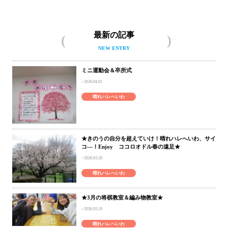
最新の記事
NEW ENTRY
ミニ運動会＆卒所式
2026.04.01
晴れハレへいわ
★きのうの自分を超えていけ！晴れハレへいわ、サイ
コ―！Enjoy ココロオドル春の遠足★
2026.03.28
晴れハレへいわ
★3月の将棋教室＆編み物教室★
2026.03.19
晴れハレへいわ