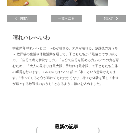
PREV
一覧へ戻る
NEXT
晴れハレへいわ
学童保育 晴れハレとは ～心が晴れる、未来が晴れる、放課後のおうち
～ 放課後の生活や体験活動を通して、子どもたちが「最後までやり抜く
力」「自分で考え解決する力」「自分で自分を認める力」の3つの力を育
むため、 「大人の見守りは最大限、手助けは最小限」で子どもたち主体
の運営を行います。 ハレ(hale)はハワイ語で「家」という意味がありま
す。”帰ってくると心が晴れてあたたかくなり、様々な体験を通して未来
が晴々する放課後のおうち” となるように願いを込めました。
晴れハレへいわについて
最新の記事