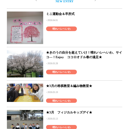
NEW ENTRY
ミニ運動会＆卒所式
2026.04.01
晴れハレへいわ
★きのうの自分を超えていけ！晴れハレへいわ、サイ
コ―！Enjoy ココロオドル春の遠足★
2026.03.28
晴れハレへいわ
★3月の将棋教室＆編み物教室★
2026.03.19
晴れハレへいわ
★3月 フィジカルキッズデイ★
2026.03.13
晴れハレへいわ