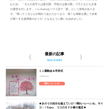
むため、 「大人の見守りは最大限、手助けは最小限」で子どもたち主体
の運営を行います。 ハレ(hale)はハワイ語で「家」という意味がありま
す。”帰ってくると心が晴れてあたたかくなり、様々な体験を通して未来
が晴々する放課後のおうち” となるように願いを込めました。
晴れハレへいわについて
最新の記事
NEW ENTRY
ミニ運動会＆卒所式
2026.04.01
晴れハレへいわ
★きのうの自分を超えていけ！晴れハレへいわ、サイ
コ―！Enjoy ココロオドル春の遠足★