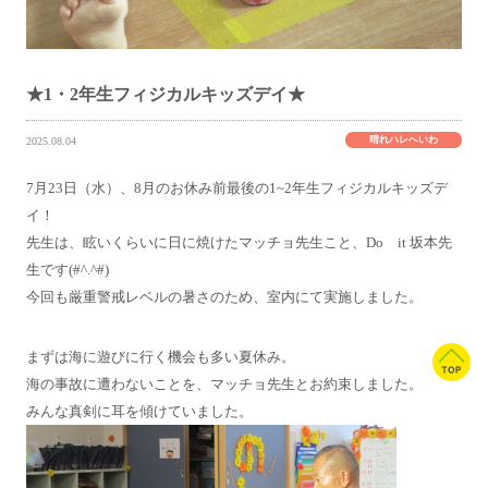
★1・2年生フィジカルキッズデイ★
晴れハレへいわ
2025.08.04
7月23日（水）、8月のお休み前最後の1~2年生フィジカルキッズデ
イ！
先生は、眩いくらいに日に焼けたマッチョ先生こと、Do it 坂本先
生です(#^.^#)
今回も厳重警戒レベルの暑さのため、室内にて実施しました。
まずは海に遊びに行く機会も多い夏休み。
海の事故に遭わないことを、マッチョ先生とお約束しました。
みんな真剣に耳を傾けていました。