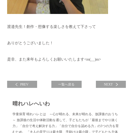
渡邉先生！創作・想像する楽しさを教えて下さって
ありがとうございました！
是非、また来年もよろしくお願いいたします<m(__)m>
PREV
一覧へ戻る
NEXT
晴れハレへいわ
学童保育 晴れハレとは ～心が晴れる、未来が晴れる、放課後のおうち
～ 放課後の生活や体験活動を通して、子どもたちが「最後までやり抜く
力」「自分で考え解決する力」「自分で自分を認める力」の3つの力を育
むため、 「大人の見守りは最大限、手助けは最小限」で子どもたち主体