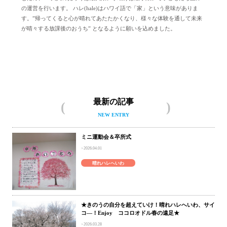
の運営を行います。 ハレ(hale)はハワイ語で「家」という意味がありま
す。”帰ってくると心が晴れてあたたかくなり、様々な体験を通して未来
が晴々する放課後のおうち” となるように願いを込めました。
晴れハレへいわについて
最新の記事
NEW ENTRY
ミニ運動会＆卒所式
2026.04.01
晴れハレへいわ
★きのうの自分を超えていけ！晴れハレへいわ、サイ
コ―！Enjoy ココロオドル春の遠足★
2026.03.28